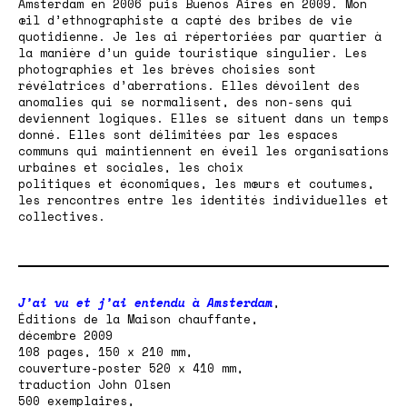
Amsterdam en 2006 puis Buenos Aires en 2009. Mon
œil d’ethnographiste a capté des bribes de vie
quotidienne. Je les ai répertoriées par quartier à
la manière d’un guide touristique singulier. Les
photographies et les brèves choisies sont
révélatrices d’aberrations. Elles dévoilent des
anomalies qui se normalisent, des non-sens qui
deviennent logiques. Elles se situent dans un temps
donné. Elles sont délimitées par les espaces
communs qui maintiennent en éveil les organisations
urbaines et sociales, les choix
politiques et économiques, les mœurs et coutumes,
les rencontres entre les identités individuelles et
collectives.
J’ai vu et j’ai entendu à Amsterdam
,
Éditions de la
Maison chauffante
,
décembre 2009
108 pages, 150 x 210 mm,
couverture-poster 520 x 410 mm,
traduction John Olsen
500 exemplaires,