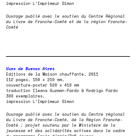
impression L’Imprimeur Simon
Ouvrage publié avec le soutien du Centre Régional
du Livre de Franche-Comté et de la région Franche-
Comté
Vues de Buenos Aires
Éditions de la
Maison chauffante
, 2011
112 pages, 150 x 210 mm,
couverture-poster 520 x 410 mm
traduction Ileana Guzmán-Pardo & Rodrigo Pardo
300 exemplaires,
impression L’Imprimeur Simon
Ouvrage publié avec le soutien du Centre régional
du Livre de Franche-Comté, de la Région Franche-
Comté ; p
rojet soutenu par le Ministère de la
jeunesse et des solidarités actives dans le cadre
du programme Envie d’agir/Défi jeunes,