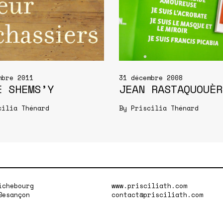
mbre 2011
31 décembre 2008
E SHEMS’Y
JEAN RASTAQUOUÈR
cilia Thénard
By
Priscilia Thénard
ichebourg
www.prisciliath.com
Besançon
contact@prisciliath.com