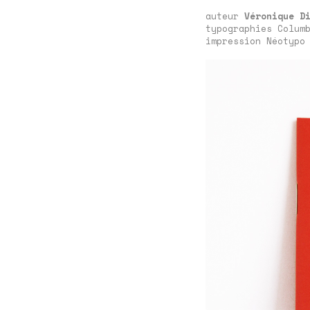
auteur
Véronique D
typographies Colum
impression Néotypo