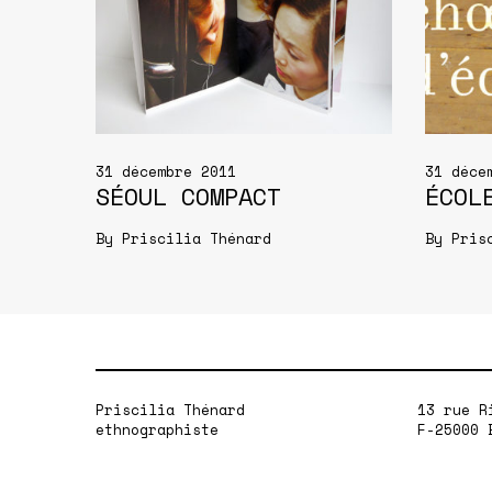
31 décembre 2011
31 déce
SÉOUL COMPACT
ÉCOL
By
Priscilia Thénard
By
Pris
Priscilia Thénard
13 rue R
ethnographiste
F-25000 