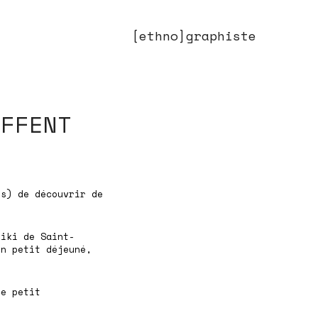
[ethno]graphiste
UFFENT
ns) de découvrir de
Niki de Saint-
on petit déjeuné,
ce petit