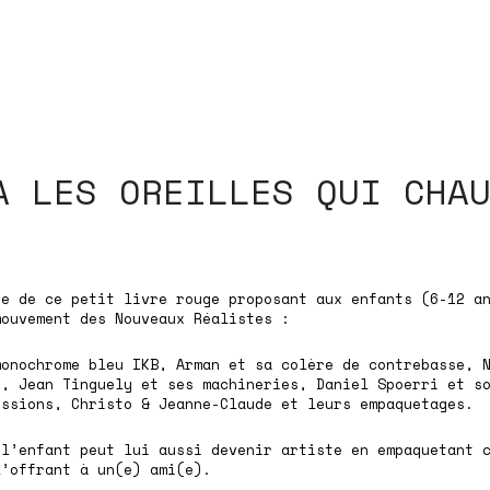
A LES OREILLES QUI CHA
ue de ce petit livre rouge proposant aux enfants (6-12 a
mouvement des Nouveaux Réalistes :
monochrome bleu IKB, Arman et sa colère de contrebasse, 
s, Jean Tinguely et ses machineries, Daniel Spoerri et s
essions, Christo & Jeanne-Claude et leurs empaquetages.
 l’enfant peut lui aussi devenir artiste en empaquetant 
l’offrant à un(e) ami(e).