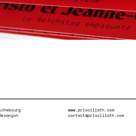
ichebourg
www.prisciliath.com
Besançon
contact@prisciliath.com