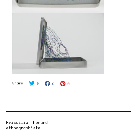
Share
0
0
0
Priscilia Thénard
ethnographiste