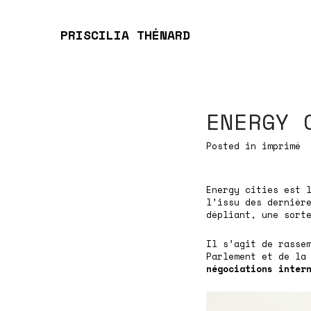
PRISCILIA THÉNARD
ENERGY 
Posted in
imprimé
Energy cities
est l
l’issu des dernièr
dépliant, une sort
Il s’agit de rasse
Parlement et de la
négociations
inter