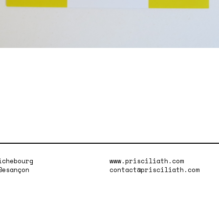
ichebourg
www.prisciliath.com
Besançon
contact@prisciliath.com